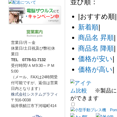
並び順：
|
おすすめ順
|
新着順
|
商品名 昇順
|
営業日/月～金
商品名 降順
|
休業日/土日祝及び弊社休
業日
価格が安い
|
TEL 0778-51-7132
受付時間/ＡＭ9:30～ＰＭ
価格が高い
|
5:00
（メール、FAXは24時間受
付可能ですが、返信は営業
日内となります）
※製品に
株式会社システムグラフィ
ができます
〒916-0038
福井県鯖江市下河端町414