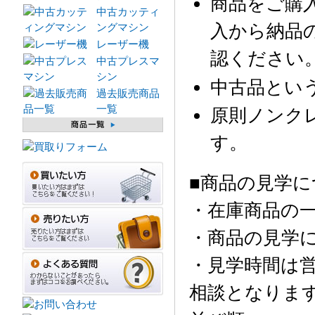
商品をご購
中古カッティ
入から納品
ングマシン
レーザー機
認ください
中古プレスマ
シン
中古品とい
過去販売商品
一覧
原則ノンク
す。
■商品の見学に
・在庫商品の
・商品の見学
・見学時間は営
相談となりま