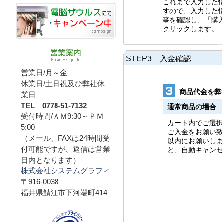
これまで入力した
すので、入力した
事を確認し、「購
クリックします。
STEP3 入金確認
営業日/月～金
休業日/土日祝及び弊社休
商品代金を弊
業日
TEL 0778-51-7132
通常商品の場合
受付時間/ＡＭ9:30～ＰＭ
カート内でご選
5:00
ご入金をお願い致
（メール、FAXは24時間受
以内にお願いし
付可能ですが、返信は営業
と、自動キャン
日内となります）
株式会社システムグラフィ
〒916-0038
福井県鯖江市下河端町414