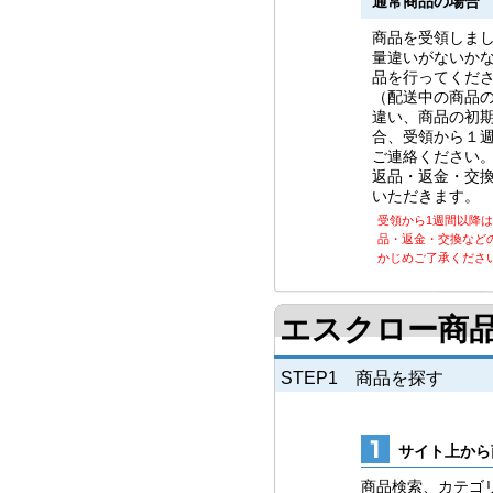
通常商品の場合
商品を受領しま
量違いがないか
品を行ってくだ
（配送中の商品
違い、商品の初
合、受領から１
ご連絡ください
返品・返金・交
いただきます。
受領から1週間以降
品・返金・交換など
かじめご了承くださ
エスクロー商
STEP1 商品を探す
サイト上から
商品検索、カテゴ