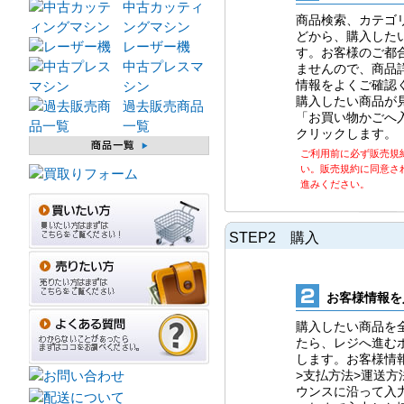
中古カッティ
商品検索、カテゴ
ングマシン
どから、購入した
レーザー機
す。お客様のご都
中古プレスマ
ませんので、商品
情報をよくご確認
シン
購入したい商品が
過去販売商品
「お買い物かごへ
一覧
クリックします。
ご利用前に必ず販売規
い。販売規約に同意さ
進みください。
STEP2 購入
お客様情報を
購入したい商品を
たら、レジへ進む
します。お客様情
>支払方法>運送方
ウンスに沿って入