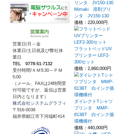
Mimaki 溶剤プリ
ンタ JV150-130
価格：
220,000円
営業日/月～金
フラットベッドUV
休業日/土日祝及び弊社休
プリンター LEF2-
業日
300セット
TEL 0778-51-7132
価格：
2,860,000円
受付時間/ＡＭ9:30～ＰＭ
5:00
（メール、FAXは24時間受
付可能ですが、返信は営業
日内となります）
ダイレクトTシャツ
株式会社システムグラフィ
プリンタ MMP-
〒916-0038
813BT 白インク循
福井県鯖江市下河端町414
環機構付
価格：
440,000円