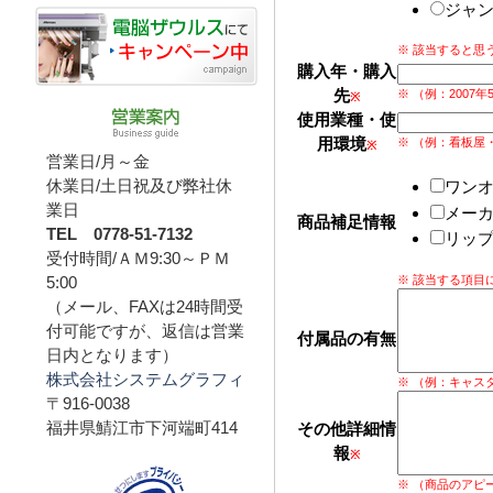
ジャ
※ 該当すると思
購入年・購入
先
※ （例：2007
※
使用業種・使
用環境
※ （例：看板屋
※
営業日/月～金
休業日/土日祝及び弊社休
ワン
業日
メー
商品補足情報
TEL 0778-51-7132
リッ
受付時間/ＡＭ9:30～ＰＭ
5:00
※ 該当する項目
（メール、FAXは24時間受
付可能ですが、返信は営業
付属品の有無
日内となります）
株式会社システムグラフィ
※ （例：キャス
〒916-0038
福井県鯖江市下河端町414
その他詳細情
報
※
※ （商品のアピ