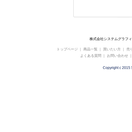
②内容のヒアリ
③引き取り業務
■会員登録時
①受注対応
②資料の送付
株式会社システムグラフィ 
③お問い合わせ
トップページ
｜
商品一覧
｜
買いたい方
｜
売
④商品およびサ
よくある質問
｜
お問い合わせ
⑤商品、サービ
Copyright c 2015 
⑥アンケート調
（４）個人情
取得した個人情
（５）個人情
取得した個人情