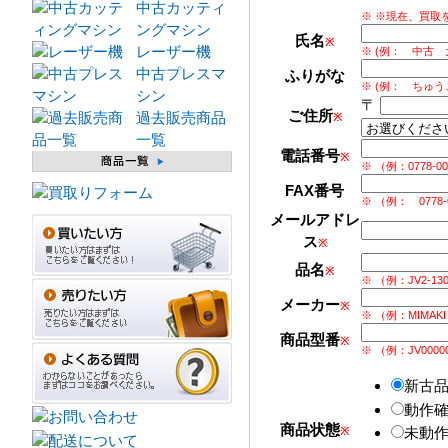
中古カッティ
※ ※現在、買取
ングマシン
氏名
※
レーザー機
※ (例： 中古 
中古プレスマ
ふりがな
※ (例： ちゅう
シン
〒
ご住所
過去販売商品
※
一覧
電話番号
※
※ （例：0778-00-0
FAX番号
※ （例： 0778-0
メールアドレ
ス
※
品名
※
※ （例：JV2-13
メーカー
※
※ （例：MIMAK
商品型番
※
※ （例：JV0000
新古
動作確
商品状態
未動
※