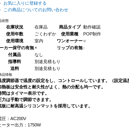
お気に入りに登録する
この商品についてのお問い合わせ
品状態
在庫状況
在庫品
商品タイプ
動作確認
使用年数
ごくわずか
使用業種
POP制作
使用環境
室内
ワンオーナー
○
ーカー保守の有無
×
リップの有無
-
付属品
なし
指導料
別途見積もり
送料
別途見積もり
商品情報
温度調節器で温度の設定をし、コントロールしています。（設定温度
加熱板は安全性と耐久性がよく、熱の分配も均一です。
時間はタイマー表示です。
圧力は手動で調節できます。
底板に耐高温シリコンマットを採用しています。
電圧：AC200V
ヒーター出力：1750W