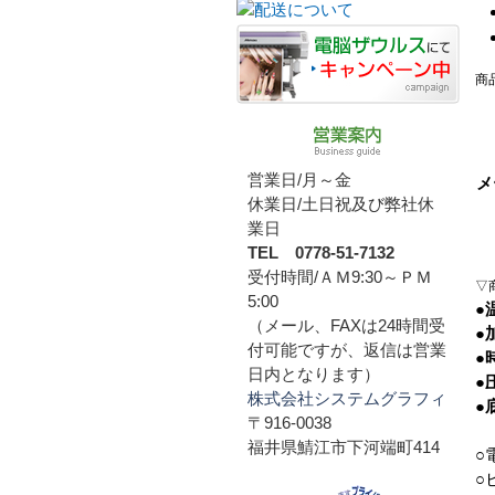
商
営業日/月～金
メ
休業日/土日祝及び弊社休
業日
TEL 0778-51-7132
受付時間/ＡＭ9:30～ＰＭ
▽
5:00
●
（メール、FAXは24時間受
●
付可能ですが、返信は営業
●
日内となります）
●
株式会社システムグラフィ
●
〒916-0038
福井県鯖江市下河端町414
○
○