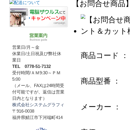
【お問合せ商品】
営業日/月～金
休業日/土日祝及び弊社休
商品コード ：
業日
TEL 0778-51-7132
受付時間/ＡＭ9:30～ＰＭ
5:00
商品型番 ：
（メール、FAXは24時間受
付可能ですが、返信は営業
日内となります）
株式会社システムグラフィ
メーカー ：
〒916-0038
福井県鯖江市下河端町414