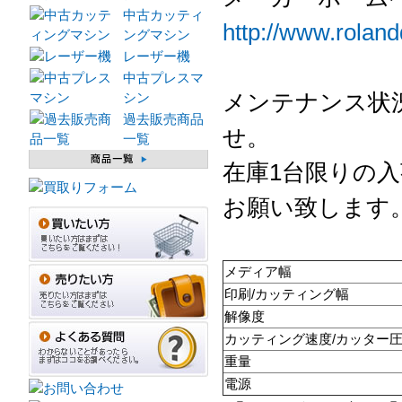
中古カッティ
http://www.rolandd
ングマシン
レーザー機
中古プレスマ
メンテナンス状
シン
過去販売商品
せ。
一覧
在庫1台限りの
お願い致します
メディア幅
印刷/カッティング幅
解像度
カッティング速度/カッター
重量
電源