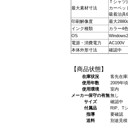
Ｔシャツ治
最大素材寸法
カーペット
吸着治具6
印刷解像度
最大2880
インク種類
カラー4
OS
Windows
電源・消費電力
AC100V
本体外形寸法
確認中
【商品状態】
在庫状況
客先在庫
使用年数
2009年
使用環境
室内
メーカー保守の有無
無し
サイズ
確認中
付属品
RIP、T
指導
要確認
送料
別途見積