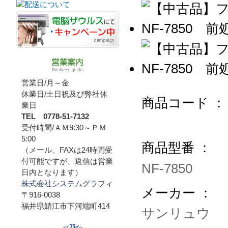
営業日/月～金
休業日/土日祝及び弊社休
商品コード ：
業日
TEL 0778-51-7132
受付時間/ＡＭ9:30～ＰＭ
5:00
商品型番 ：
（メール、FAXは24時間受
付可能ですが、返信は営業
NF-7850
日内となります）
株式会社システムグラフィ
メーカー ：
〒916-0038
福井県鯖江市下河端町414
サンリュウ