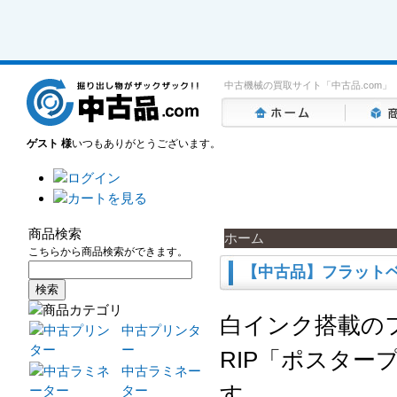
中古機械の買取サイト「中古品.com」
ゲスト 様
いつもありがとうございます。
商品検索
ホーム
こちらから商品検索ができます。
【中古品】フラットベ
白インク搭載の
中古プリンタ
ー
RIP「ポスタ
中古ラミネー
す。
ター