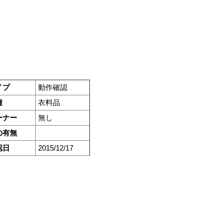
イプ
動作確認
種
衣料品
ーナー
無し
の有無
認日
2015/12/17