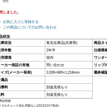
0円
売しました。
お気に入りに登録する
この商品についてのお問い合わせ
品状況
在庫状況
客先在庫品(兵庫県)
商品タ
使用年数
2年半
仕様業
使用環境
室内
ワンオ
メーカー保証の有無
問い合わせ
リップ
サイズ(メーカー発表)
2,035×685×1,218mm
最終確
付属品
指導料
別途見積もり
送料
別途見積もり
商品情報
ノズルチェック済み,問題なし(2015/12/17現在)