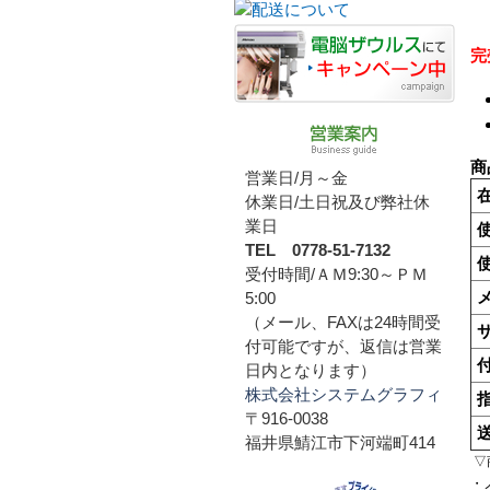
完
商
営業日/月～金
休業日/土日祝及び弊社休
業日
TEL 0778-51-7132
受付時間/ＡＭ9:30～ＰＭ
5:00
（メール、FAXは24時間受
付可能ですが、返信は営業
日内となります）
株式会社システムグラフィ
〒916-0038
福井県鯖江市下河端町414
▽
・