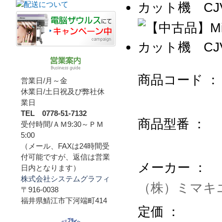
商品コード ：
営業日/月～金
休業日/土日祝及び弊社休
業日
TEL 0778-51-7132
商品型番 ：
受付時間/ＡＭ9:30～ＰＭ
5:00
（メール、FAXは24時間受
付可能ですが、返信は営業
メーカー ：
日内となります）
株式会社システムグラフィ
（株）ミマキ
〒916-0038
福井県鯖江市下河端町414
定価 ：