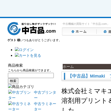
中古機械の買取サイト「中古品.com」
ゲスト 様
いつもありがとうございます。
商品検索
ホーム
こちらから商品検索ができます。
【中古品】Mimaki
株式会社ミマキ
中古プリンタ
ー
溶剤用プリント＆
中古ラミネー
した。
ター