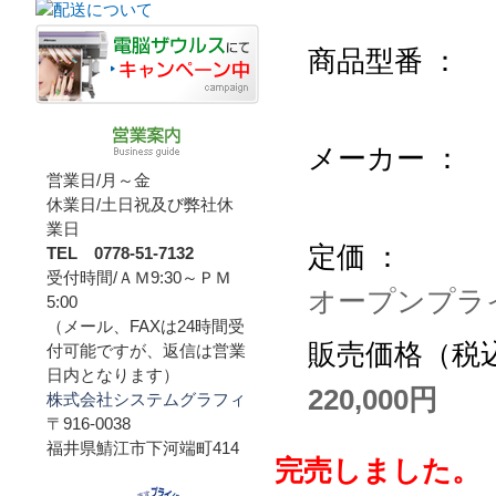
商品型番 ：
メーカー ：
営業日/月～金
休業日/土日祝及び弊社休
業日
定価 ：
TEL 0778-51-7132
受付時間/ＡＭ9:30～ＰＭ
オープンプラ
5:00
（メール、FAXは24時間受
販売価格（税込
付可能ですが、返信は営業
日内となります）
220,000円
株式会社システムグラフィ
〒916-0038
福井県鯖江市下河端町414
完売しました。