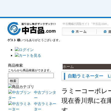
中古機械の買取サイト「中古品.com」
ゲスト 様
いつもありがとうございます。
商品検索
ホーム
こちらから商品検索ができます。
自動ラミネーター LMH
ラミーコーポレ
中古プリンタ
ー
現在香川県に在
中古ラミネー
す。
ター