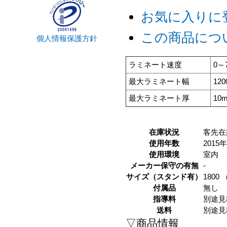
お気に入りに
この商品につ
個人情報保護方針
ラミネート速度
0～
最大ラミネート幅
12
最大ラミネート厚
10
在庫状況
客先在
使用年数
2015
使用環境
室内
メーカー保守の有無
-
サイズ（スタンド有）
1800 
付属品
無し
指導料
別途見
送料
別途見
▽商品情報