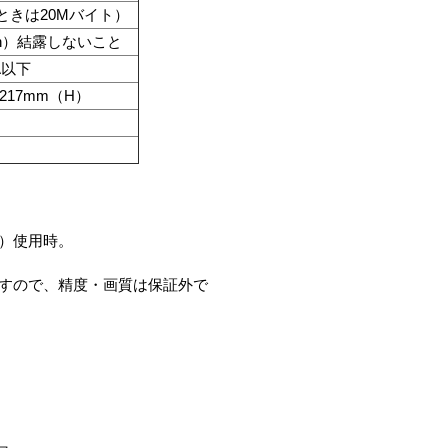
ときは20Mバイト）
Rh）結露しないこと
VA以下
1217mm（H）
06）使用時。
ますので、精度・画質は保証外で