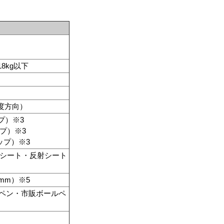
8kg以下
5度方向）
ップ）※3
ップ）※3
テップ）※3
光シート・反射シート
3mm）※5
ルペン・市販ボールペ