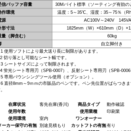
受信バッファ容量
30Mバイト標準（ソーティング有効の
動作環境
温度：5～35℃、湿度：35～75％（
電源
AC100V～240V 145
外形寸法
1825mm（W）×610mm（D）×
重量（脚含む）
60kg
脚
自立脚付き
※1 使用ソフトにより最大送り長に制限があります。
※2 切り落とし可能なシート幅です。
※3 シートサイズによって制限されます。
4 蛍光シート専用刃（SPB-0007）、反射シート専用刃（SPB-00
※5 専用パウンシングツール使用（オプション）。
※6 直径8mm～9ｍｍの市販品のペンです。ペン先位置がばらつき
す。
在庫状況
客先在庫(香川)
商品タイプ
動作確認
使用年数
使用業種
印刷業
使用環境
室内
ワンオーナー
メーカー保守の有無
別途見積もり
カットフトの有無
有り