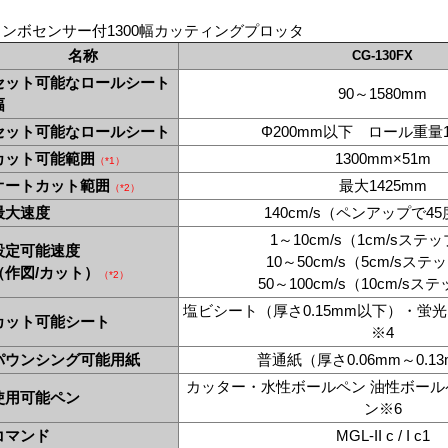
トンボセンサー付1300幅カッティングプロッタ
名称
CG-130FX
セット可能なロールシート
90～1580mm
幅
セット可能なロールシート
Φ200mm以下 ロール重量1
カット可能範囲
1300mm×51m
（*1）
オートカット範囲
最大1425mm
（*2）
最大速度
140cm/s（ペンアップで4
1～10cm/s（1cm/sステ
設定可能速度
10～50cm/s（5cm/sステ
（作図/カット）
（*2）
50～100cm/s（10cm/sス
塩ビシート（厚さ0.15mm以下）・蛍
カット可能シート
※4
パウンシング可能用紙
普通紙（厚さ0.06mm～0.1
カッター・水性ボールペン 油性ボー
使用可能ペン
ン※6
コマンド
MGL-II c / I c1