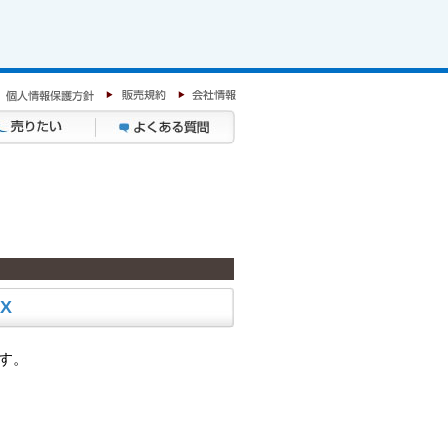
X
です。