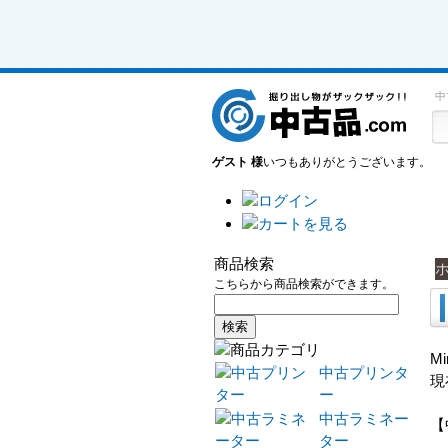
中
ゲスト 様
いつもありがとうございます。
商品検索
こちらから商品検索ができます。
M
中古プリンタ
現
ー
中古ラミネー
【
ター