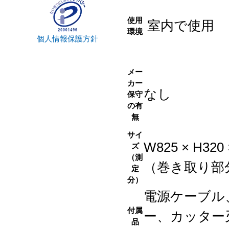
使用
室内で使用
環境
個人情報保護方針
メー
カー
なし
保守
の有
無
サイ
W825 × H320 
ズ
（測
（巻き取り部
定
分）
電源ケーブル
付属
ー、カッター
品