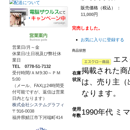
販売価格（税込） ：
11,000円
完売しました。
お気に入りに登録する
営業日/月～金
商品状態
休業日/土日祝及び弊社休
エス
業日
TEL 0778-51-7132
掲載された商
受付時間/ＡＭ9:30～ＰＭ
在庫
5:00
状況
は、売り主（
（メール、FAXは24時間受
なります。
付可能ですが、返信は営業
日内となります）
株式会社システムグラフィ
使用
1990年代 
〒916-0038
年数
福井県鯖江市下河端町414