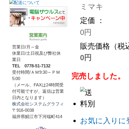
ミマキ
定価 ：
0円
販売価格（税込
営業日/月～金
休業日/土日祝及び弊社休
0円
業日
TEL 0778-51-7132
受付時間/ＡＭ9:30～ＰＭ
完売しました。
5:00
（メール、FAXは24時間受
付可能ですが、返信は営業
日内となります）
株式会社システムグラフィ
〒916-0038
福井県鯖江市下河端町414
お気に入りに