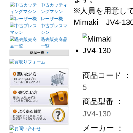
中古カッティ
※人員を用意し
ングマシン
レーザー機
Mimaki JV4-13
中古プレスマ
シン
過去販売商品
一覧
商品コード ：
5
商品型番 ：
JV4-130
メーカー ：