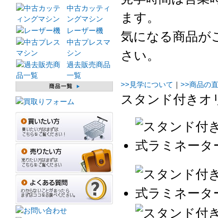
中古カッティ
ます。
ングマシン
レーザー機
気になる商品が
中古プレスマ
さい。
シン
過去販売商品
一覧
>>見学について
｜
>>商品の
スタンド付きオリ