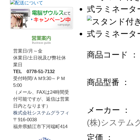
営業日/月～金
商品コード ：
休業日/土日祝及び弊社休
業日
TEL 0778-51-7132
受付時間/ＡＭ9:30～ＰＭ
商品型番 ：
5:00
（メール、FAXは24時間受
付可能ですが、返信は営業
日内となります）
メーカー ：
株式会社システムグラフィ
〒916-0038
(株)システム
福井県鯖江市下河端町414
定価 ：