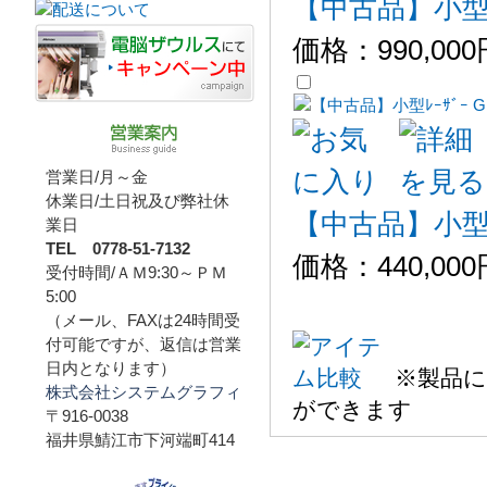
【中古品】小型ﾚｰ
価格：
990,00
営業日/月～金
休業日/土日祝及び弊社休
【中古品】小型ﾚｰ
業日
TEL 0778-51-7132
価格：
440,00
受付時間/ＡＭ9:30～ＰＭ
5:00
（メール、FAXは24時間受
付可能ですが、返信は営業
日内となります）
※製品に
株式会社システムグラフィ
ができます
〒916-0038
福井県鯖江市下河端町414