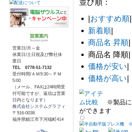
並び順：
|
おすすめ順
|
新着順
|
商品名 昇順
|
営業日/月～金
商品名 降順
|
休業日/土日祝及び弊社休
業日
価格が安い
|
TEL 0778-51-7132
受付時間/ＡＭ9:30～ＰＭ
価格が高い
|
5:00
（メール、FAXは24時間受
付可能ですが、返信は営業
日内となります）
※製品に
株式会社システムグラフィ
ができます
〒916-0038
福井県鯖江市下河端町414