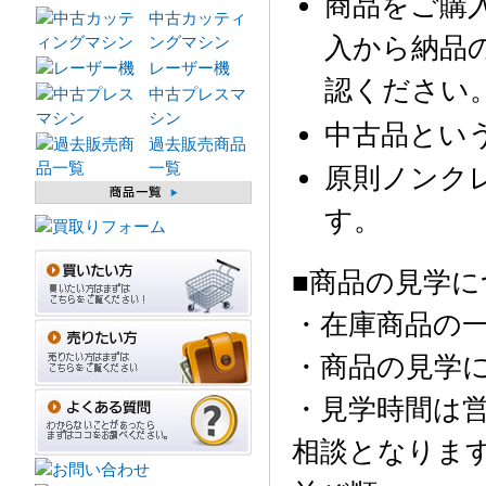
商品をご購
中古カッティ
入から納品
ングマシン
レーザー機
認ください
中古プレスマ
シン
中古品とい
過去販売商品
一覧
原則ノンク
す。
■商品の見学に
・在庫商品の
・商品の見学
・見学時間は営
相談となりま