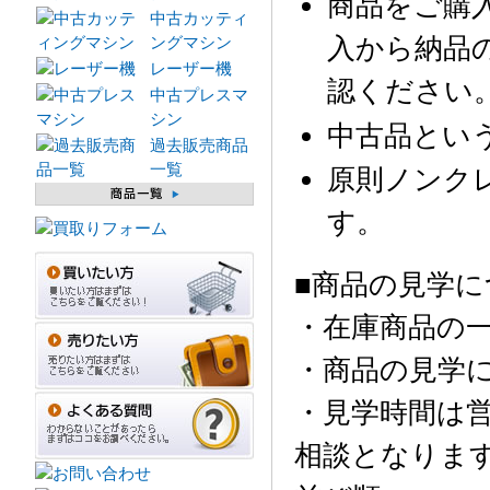
商品をご購
中古カッティ
入から納品
ングマシン
レーザー機
認ください
中古プレスマ
シン
中古品とい
過去販売商品
一覧
原則ノンク
す。
■商品の見学に
・在庫商品の
・商品の見学
・見学時間は営
相談となりま