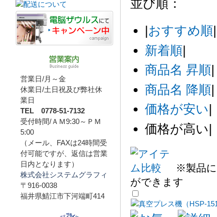
並び順：
|
おすすめ順
|
新着順
|
商品名 昇順
|
営業日/月～金
商品名 降順
|
休業日/土日祝及び弊社休
業日
価格が安い
|
TEL 0778-51-7132
受付時間/ＡＭ9:30～ＰＭ
価格が高い
|
5:00
（メール、FAXは24時間受
付可能ですが、返信は営業
日内となります）
※製品に
株式会社システムグラフィ
ができます
〒916-0038
福井県鯖江市下河端町414