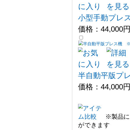
小型手動プレス機 
価格：
44,000
半自動平版プ
価格：
44,000
※製品に
ができます