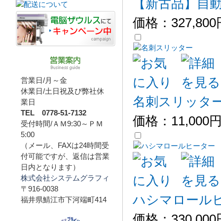
【新古品】自動プ
価格：
327,80
営業日/月～金
休業日/土日祝及び弊社休
名刺スリッタ
業日
TEL 0778-51-7132
価格：
11,000
受付時間/ＡＭ9:30～ＰＭ
5:00
（メール、FAXは24時間受
付可能ですが、返信は営業
日内となります）
株式会社システムグラフィ
〒916-0038
ハシマロールヒー
福井県鯖江市下河端町414
価格：
330,00