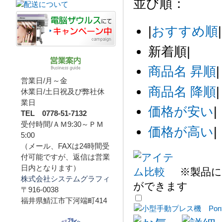
並び順：
|
おすすめ順
|
新着順
|
商品名 昇順
|
営業日/月～金
商品名 降順
|
休業日/土日祝及び弊社休
業日
価格が安い
|
TEL 0778-51-7132
受付時間/ＡＭ9:30～ＰＭ
価格が高い
|
5:00
（メール、FAXは24時間受
付可能ですが、返信は営業
日内となります）
※製品に
株式会社システムグラフィ
ができます
〒916-0038
福井県鯖江市下河端町414