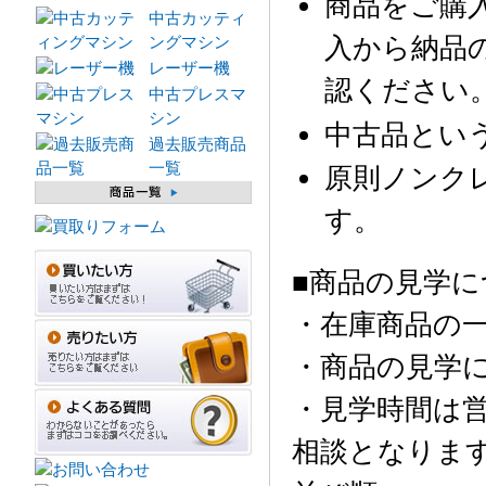
商品をご購
中古カッティ
入から納品
ングマシン
レーザー機
認ください
中古プレスマ
シン
中古品とい
過去販売商品
一覧
原則ノンク
す。
■商品の見学に
・在庫商品の
・商品の見学
・見学時間は営
相談となりま