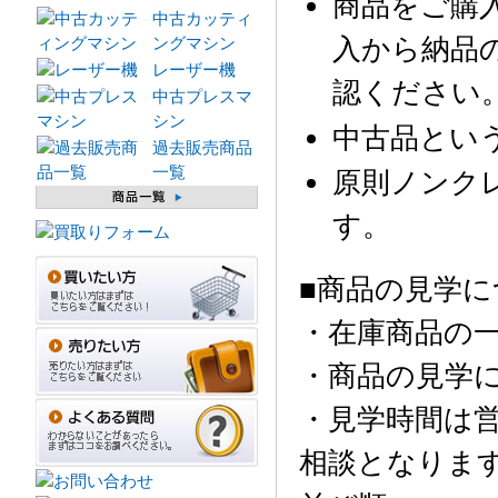
商品をご購
中古カッティ
入から納品
ングマシン
レーザー機
認ください
中古プレスマ
シン
中古品とい
過去販売商品
一覧
原則ノンク
す。
■商品の見学に
・在庫商品の
・商品の見学
・見学時間は営
相談となりま