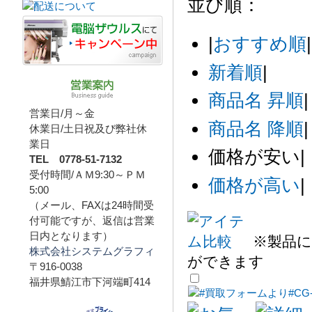
並び順：
|
おすすめ順
|
新着順
|
商品名 昇順
|
営業日/月～金
商品名 降順
|
休業日/土日祝及び弊社休
業日
価格が安い
|
TEL 0778-51-7132
受付時間/ＡＭ9:30～ＰＭ
価格が高い
|
5:00
（メール、FAXは24時間受
付可能ですが、返信は営業
日内となります）
※製品に
株式会社システムグラフィ
ができます
〒916-0038
福井県鯖江市下河端町414