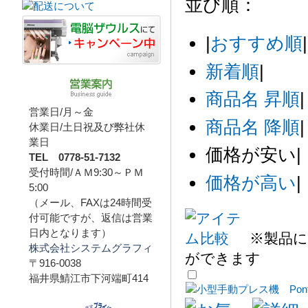
並び順：
|
おすすめ順
|
新着順
|
商品名 昇順
|
営業日/月～金
商品名 降順
|
休業日/土日祝及び弊社休
業日
価格が安い
|
TEL 0778-51-7132
受付時間/ＡＭ9:30～ＰＭ
価格が高い
|
5:00
（メール、FAXは24時間受
付可能ですが、返信は営業
日内となります）
※製品に
株式会社システムグラフィ
ができます
〒916-0038
福井県鯖江市下河端町414