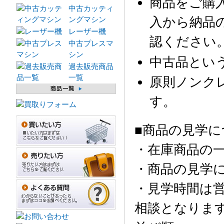
商品をご購
中古カッティ
入から納品
ングマシン
レーザー機
認ください
中古プレスマ
シン
中古品とい
過去販売商品
一覧
原則ノンク
す。
■商品の見学に
・在庫商品の
・商品の見学
・見学時間は営
相談となりま